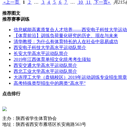
«上一页
1
2
…
3
4
5
6
7
…
10
11
下一页»
共215
推荐图文
推荐赛事训练
信息赋能高素质复合人才培养——西安电子科技大学运动
【体育前沿】训练负荷量化研究的历史、现在与未来
清华教授：为什么有体育特长的人在社会中容易成功
西安电子科技大学高水平运动队简介
长安大学高水平运动队简介
2019年江西体育单招文化统考考生须知
西安交通大学高水平运动队简介
西北工业大学高水平运动队简介
大连理工大学（盘锦校区）2019年运动训练专业招生简章
高考特殊类型招生中的两类“高水平”
点击排行
主办：陕西省学生体育协会
地址：陕西省西安市雁塔区长安南路563号