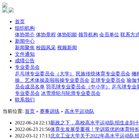
首页
组织机构
体协简介
体协章程
体协职能
领导机构
会员单位
联系方
新闻中心
新闻聚焦
校园风采
视频新闻
文件通知
成绩公告
专业委员会
乒乓球专业委员会（大学）
民族传统体育专业委员会
橄
操、艺术体操及啦啦操专业委员会
足球专业委员会
瑜伽
员会成员名单
羽毛球专业委员会（中小学）
乒乓球专业
专业委员会
冰雪滑轮与轮滑专业委员会
联系我们
当前位置:
首页
»
赛事训练
»
高水平运动队
2022-06-24 22:13
新政之下，高校高水平运动队招生走到
2022-06-23 21:56
体育生发展受重视！学训双优的体育特
2022-03-12 17:13
北京工业大学关于2022年高水平运动